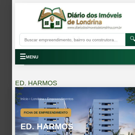

☰
MENU
ED. HARMOS
Início › Londrina › Empreendimentos
FICHA DE EMPREENDIMENTO
ED. HARMOS