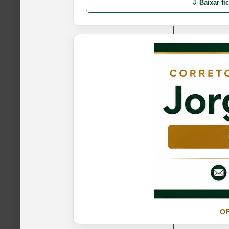
⇩ Baixar fi
O