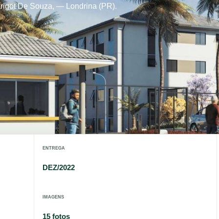
rigot De Souza, — Londrina (PR).
ENTREGA
DEZ/2022
IMAGENS
15 fotos