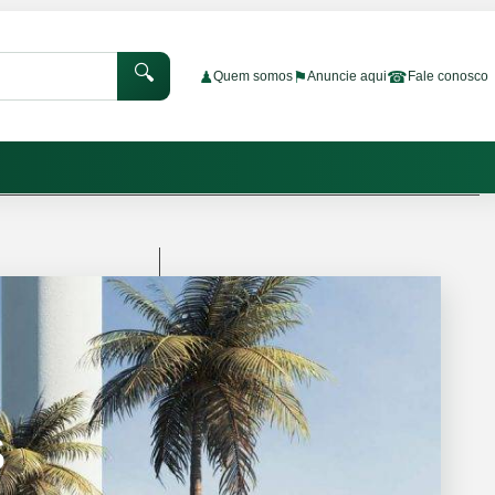
🔍
♟
⚑
☎
Quem somos
Anuncie aqui
Fale conosco
S