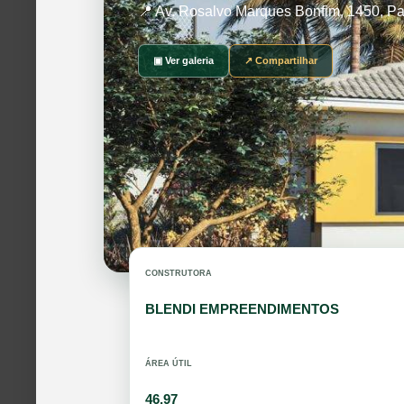
📍 Av. Rosalvo Marques Bonfim, 1450, Pa
▣ Ver galeria
↗ Compartilhar
CONSTRUTORA
BLENDI EMPREENDIMENTOS
ÁREA ÚTIL
46,97