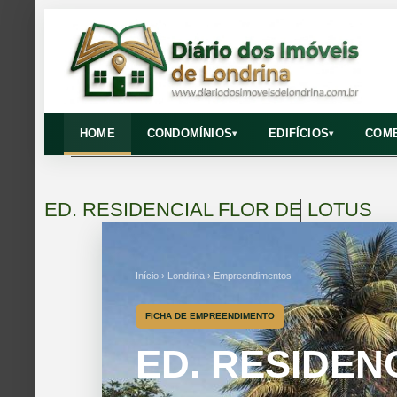
HOME
CONDOMÍNIOS
EDIFÍCIOS
COME
▾
▾
ED. RESIDENCIAL FLOR DE LOTUS
Início › Londrina › Empreendimentos
FICHA DE EMPREENDIMENTO
ED. RESIDEN