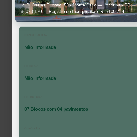
📍 R. Oséias Furtoso, 55 - Monte Carlo — Londrina - PR,
86073-170 — Registro de Incorporação: R.1/100.754
CONSTRUTORA
Não informada
ENTREGA
Não informada
ESTRUTURA
07 Blocos com 04 pavimentos
ÁREA ÚTIL