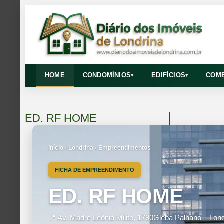
HOME
CONDOMÍNIOS
EDIFÍCIOS
COME
▾
▾
ED. RF HOME
Início › Londrina › Empreendimentos
FICHA DE EMPREENDIMENTO
ED. RF HOME
📍 Av. Madre Leônia Milito, 1790Gleba Palhano – Lond