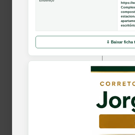
Endereço
https://
Complexo
composto
estacion
apartame
escritóri
⇩ Baixar ficha 