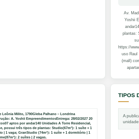
Av. Madr
Yoshii 
andar14
plantas: 
su
https://ww
uso Raul
(mall) co
aparta
TIPOS 
e Leônia Milito, 1790Gleba Palhano – Londrina
A public
rução: A. Yoshii EmpreendimentosEntrega: 28/02/2027 20
unidade
os07 aptos por andar140 Unidades A Torre Residencial,
, possui três tipos de plantas: Studio(67m²): 1 suíte + 1
o | 1 vaga; GranStudio (74m²): 1 suíte + 1 dormitório | 1
me(87m²): 2 suítes | 2 vagas.