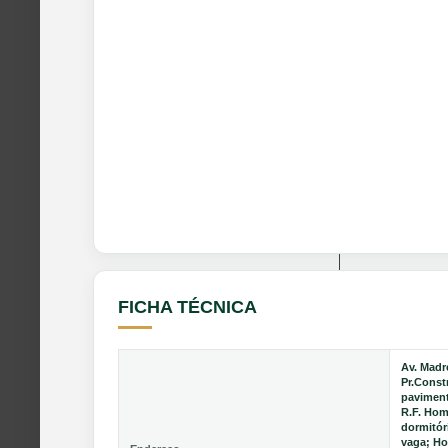
FICHA TÉCNICA
Av. Madr
Pr.Const
paviment
R.F. Home
dormitóri
vaga; Ho