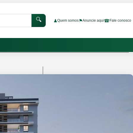
🔍
♟
⚑
☎
Quem somos
Anuncie aqui
Fale conosco