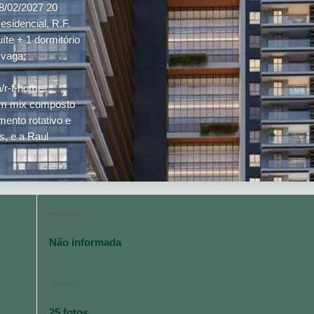
8/02/2027 20
sidencial, R.F.
íte + 1 dormitório
 vaga;
/r-f-home-
um mix composto
mento rotativo e
s, e a Raul
ENTREGA
Não informada
IMAGENS
25 fotos