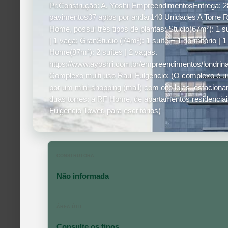
Pr.Construção: A. Yoshii EmpreendimentosEntrega: 2
pavimentos07 aptos por andar140 Unidades A Torre Re
Home, possui três tipos de plantas: Studio(67m²): 1 su
| 1 vaga; GranStudio (74m²): 1 suíte + 1 dormitório | 1
Home(87m²): 2 suítes | 2 vagas.
https://www.ayoshii.com.br/empreendimentos/londrina
Complexo multi uso Raul Fulgencio: (O complexo é 
por um mini-shopping (mall) com oito lojas, estaciona
duas torres: a RF Home, de apartamentos residenciai
Fulgencio Tower, para escritórios)
CONSTRUTORA
Não informada
ÁREA ÚTIL
Consulte os tipos