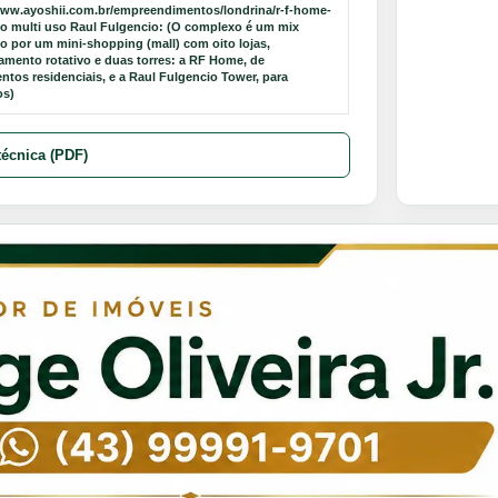
www.ayoshii.com.br/empreendimentos/londrina/r-f-home-
 multi uso Raul Fulgencio: (O complexo é um mix
 por um mini-shopping (mall) com oito lojas,
amento rotativo e duas torres: a RF Home, de
ntos residenciais, e a Raul Fulgencio Tower, para
os)
técnica (PDF)