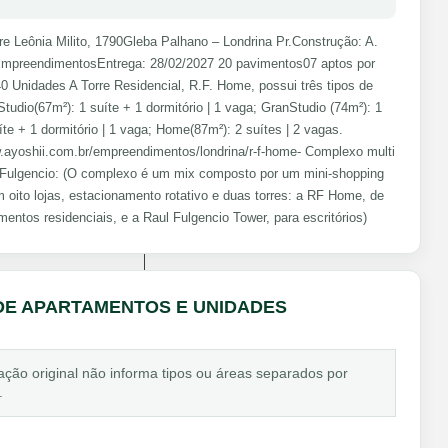
e Leônia Milito, 1790Gleba Palhano – Londrina Pr.Construção: A.
EmpreendimentosEntrega: 28/02/2027 20 pavimentos07 aptos por
0 Unidades A Torre Residencial, R.F. Home, possui três tipos de
Studio(67m²): 1 suíte + 1 dormitório | 1 vaga; GranStudio (74m²): 1
íte + 1 dormitório | 1 vaga; Home(87m²): 2 suítes | 2 vagas.
w.ayoshii.com.br/empreendimentos/londrina/r-f-home- Complexo multi
 Fulgencio: (O complexo é um mix composto por um mini-shopping
m oito lojas, estacionamento rotativo e duas torres: a RF Home, de
mentos residenciais, e a Raul Fulgencio Tower, para escritórios)
DE APARTAMENTOS E UNIDADES
ação original não informa tipos ou áreas separados por
.