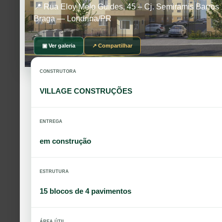
📍 Rua Eloy Melo Guides, 45 – Cj. Semiramis Barros
Braga — Londrina/PR
▣ Ver galeria
↗ Compartilhar
CONSTRUTORA
VILLAGE CONSTRUÇÕES
ENTREGA
em construção
ESTRUTURA
15 blocos de 4 pavimentos
ÁREA ÚTIL