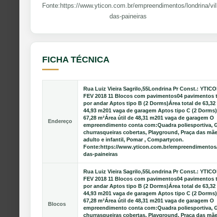
Fonte:https://www.yticon.com.br/empreendimentos/londrina/vil
das-paineiras
FICHA TÉCNICA
Rua Luiz Vieira Sagrilo,55Londrina Pr Const.: YTIC
FEV 2018 11 Blocos com pavimentos04 pavimentos t
por andar Aptos tipo B (2 Dorms)Área total de 63,32 
44,93 m201 vaga de garagem Aptos tipo C (2 Dorms)
67,28 m²Área útil de 48,31 m201 vaga de garagem O
Endereço
empreendimento conta com:Quadra poliesportiva, 
churrasqueiras cobertas, Playground, Praça das mãe
adulto e infantil, Pomar , Compartycon.
Fonte:https://www.yticon.com.br/empreendimentos/l
das-paineiras
Rua Luiz Vieira Sagrilo,55Londrina Pr Const.: YTIC
FEV 2018 11 Blocos com pavimentos04 pavimentos t
por andar Aptos tipo B (2 Dorms)Área total de 63,32 
44,93 m201 vaga de garagem Aptos tipo C (2 Dorms)
67,28 m²Área útil de 48,31 m201 vaga de garagem O
Blocos
empreendimento conta com:Quadra poliesportiva, 
churrasqueiras cobertas, Playground, Praça das mãe