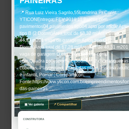
PAINEIRAS
📍 Rua Luiz Vieira Sagrilo,55Londrina Pr Const.:
YTICONEntrega: FEV 2018 11 Blocos com
pavimentos04 pavimentos tipo04 apto por andar Apto
tipo B (2 Dorms)Área total de 63,32 m²Área útil de
44,93 m201 vaga de garagem Aptos tipo C (2
Dorms)Área total de 67,28 m²Área útil de 48,31 m201
vaga de garagem O empreendimento conta
com:Quadra poliesportiva, Gourmet, 2 churrasqueiras
cobertas, Playground, Praça das mães, Piscina adult
e infantil, Pomar , Compartycon.
Fonte:https://www.yticon.com.br/empreendimentos/lond
das-paineiras
▣ Ver galeria
↗ Compartilhar
CONSTRUTORA