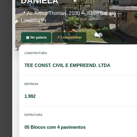
DANIELA
📍 Av. Arthur Thomas, 2100 — Novo Sabará —
Londrina Pr
▣ Ver galeria
↗ Compartilhar
CONSTRUTORA
TEE CONST. CIVIL E EMPREEND. LTDA
ENTREGA
1.992
ESTRUTURA
05 Blocos com 4 pavimentos