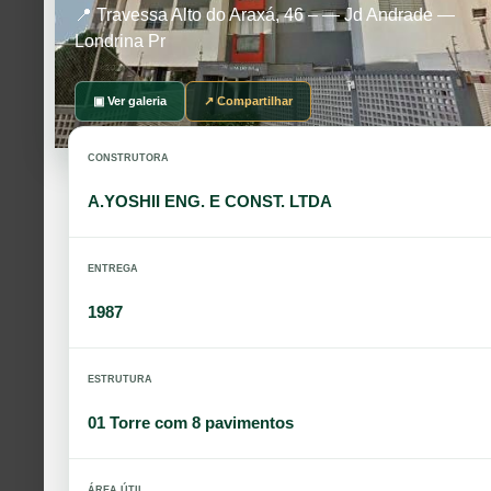
📍 Travessa Alto do Araxá, 46 – — Jd Andrade —
Londrina Pr
▣ Ver galeria
↗ Compartilhar
CONSTRUTORA
A.YOSHII ENG. E CONST. LTDA
ENTREGA
1987
ESTRUTURA
01 Torre com 8 pavimentos
ÁREA ÚTIL