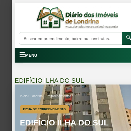

☰
MENU
EDIFÍCIO ILHA DO SUL
Início › Londrina › Empreendimentos
FICHA DE EMPREENDIMENTO
EDIFÍCIO ILHA DO SUL