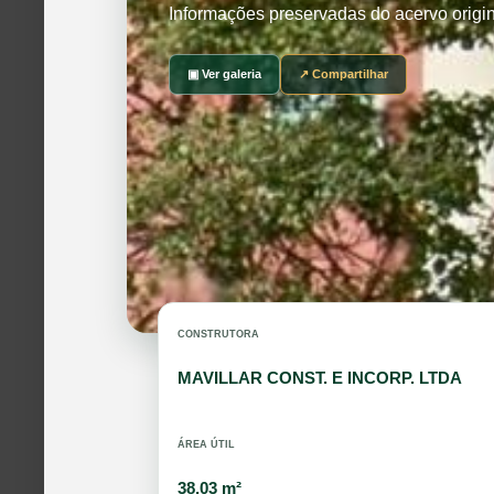
Informações preservadas do acervo origi
▣ Ver galeria
↗ Compartilhar
CONSTRUTORA
MAVILLAR CONST. E INCORP. LTDA
ÁREA ÚTIL
38,03 m²