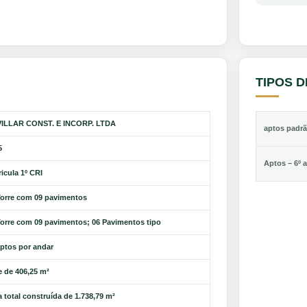
TIPOS 
ILLAR CONST. E INCORP. LTDA
aptos padr
5
Aptos – 6º 
icula 1º CRI
Torre com 09 pavimentos
Torre com 09 pavimentos; 06 Pavimentos tipo
aptos por andar
e de 406,25 m²
 total construída de 1.738,79 m²