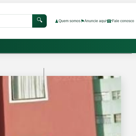
🔍
♟
⚑
☎
Quem somos
Anuncie aqui
Fale conosco