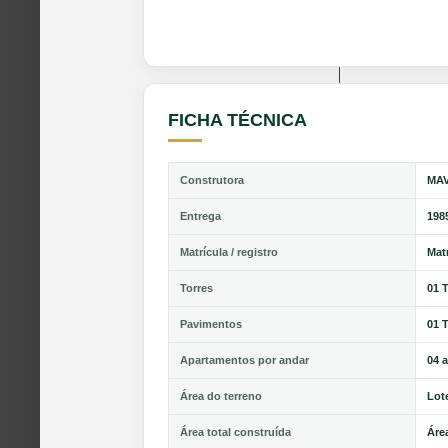
FICHA TÉCNICA
Construtora
MAV
Entrega
198
Matrícula / registro
Matr
Torres
01 
Pavimentos
01 
Apartamentos por andar
04 
Área do terreno
Lot
Área total construída
Área