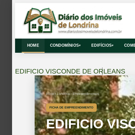
HOME
CONDOMÍNIOS
EDIFÍCIOS
COME
▾
▾
EDIFICIO VISCONDE DE ORLEANS
Início › Londrina › Empreendimentos
FICHA DE EMPREENDIMENTO
EDIFICIO VI