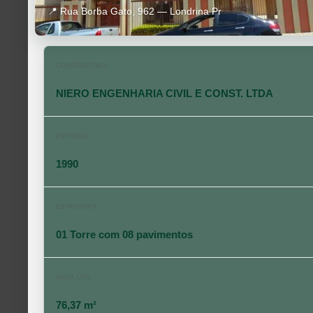
📍 Rua Borba Gato, 962 — Londrina Pr
CONSTRUTORA
NIERO ENGENHARIA CIVIL E CONST. LTDA
ENTREGA
1990
ESTRUTURA
01 Torre com 08 pavimentos
ÁREA ÚTIL
76,37 m²