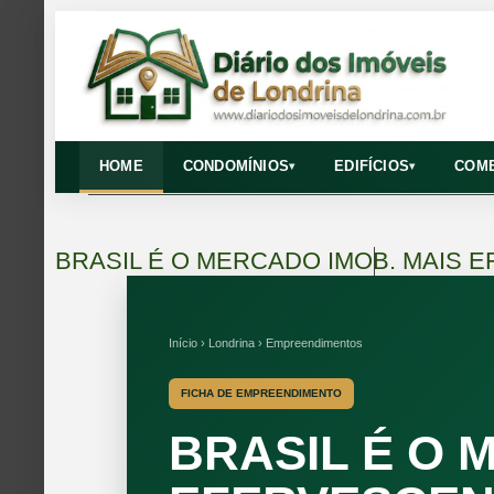
HOME
CONDOMÍNIOS
EDIFÍCIOS
COME
▾
▾
BRASIL É O MERCADO IMOB. MAIS
Início › Londrina › Empreendimentos
FICHA DE EMPREENDIMENTO
BRASIL É O 