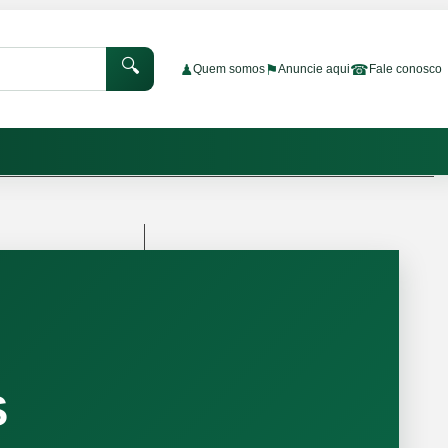
🔍
♟
⚑
☎
Quem somos
Anuncie aqui
Fale conosco
S