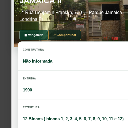
JAMAICA II
📍 Rua Benjamin Franklin, 730 — Parque Jamaica —
Londrina Pr
▣ Ver galeria
↗ Compartilhar
CONSTRUTORA
Não informada
ENTREGA
1990
ESTRUTURA
12 Blocos ( blocos 1, 2, 3, 4, 5, 6, 7, 8, 9, 10, 11 e 12)