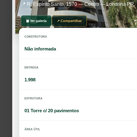
📍 R. Espírito Santo, 1570 — Centro — Londrina PR.
▣ Ver galeria
↗ Compartilhar
CONSTRUTORA
Não informada
ENTREGA
1.998
ESTRUTURA
01 Torre c/ 20 pavimentos
ÁREA ÚTIL