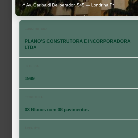
📍 Av. Garibaldi Deliberador, 545 — Londrina Pr
CONSTRUTORA
PLANO’S CONSTRUTORA E INCORPORADORA
LTDA
ENTREGA
1989
ESTRUTURA
03 Blocos com 08 pavimentos
ÁREA ÚTIL