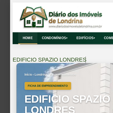
HOME
CONDOMÍNIOS
EDIFÍCIOS
COME
▾
▾
EDIFICIO SPAZIO LONDRES
Início › Londrina › Empreendimentos
FICHA DE EMPREENDIMENTO
EDIFICIO SPAZIO
LONDRES