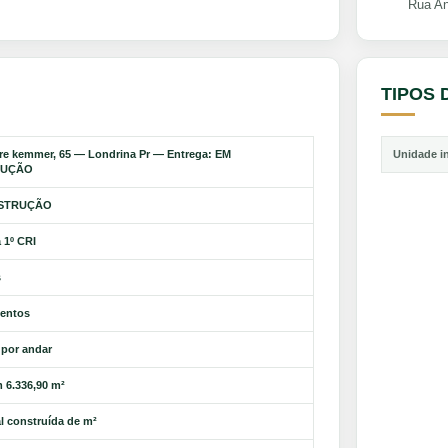
Rua A
TIPOS 
e kemmer, 65 — Londrina Pr — Entrega: EM
Unidade i
RUÇÃO
STRUÇÃO
 1º CRI
s
mentos
 por andar
 6.336,90 m²
al construída de m²