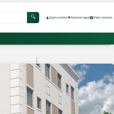
🔍
♟
⚑
☎
Quem somos
Anuncie aqui
Fale conosco