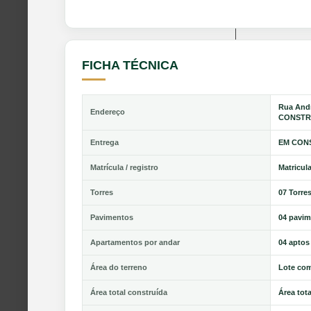
FICHA TÉCNICA
Rua Andr
Endereço
CONST
Entrega
EM CON
Matrícula / registro
Matricula
Torres
07 Torre
Pavimentos
04 pavi
Apartamentos por andar
04 aptos
Área do terreno
Lote com
Área total construída
Área tot