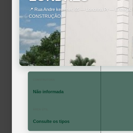
📍 Rua Andre kemmer, 65 — Londrina Pr — Entrega
CONSTRUÇÃO
CONSTRUTORA
Não informada
ÁREA ÚTIL
Consulte os tipos