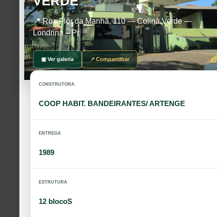
VERDE
📍 Rua Flor da Manhã, 110 — Colina Verde —
Londrina – Pr
▣ Ver galeria
↗ Compartilhar
CONSTRUTORA
COOP HABIT. BANDEIRANTES/ ARTENGE
ENTREGA
1989
ESTRUTURA
12 blocoS