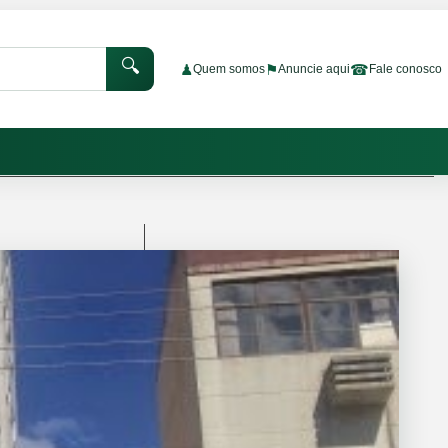
🔍
♟
⚑
☎
Quem somos
Anuncie aqui
Fale conosco