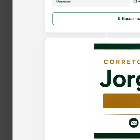
Garagem
01 
⇩ Baixar fi