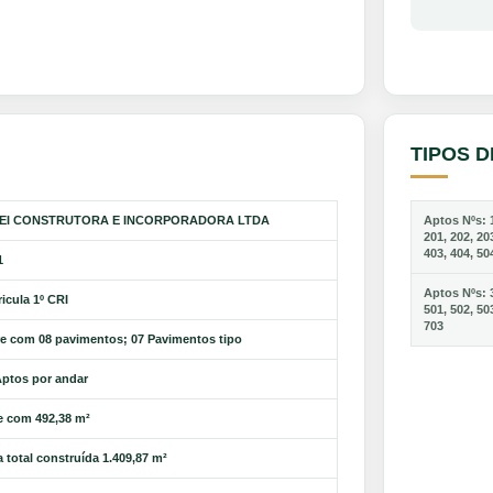
TIPOS 
EI CONSTRUTORA E INCORPORADORA LTDA
Aptos Nºs: 1
201, 202, 20
403, 404, 50
1
Aptos Nºs: 3
icula 1º CRI
501, 502, 50
703
re com 08 pavimentos; 07 Pavimentos tipo
Aptos por andar
e com 492,38 m²
 total construída 1.409,87 m²