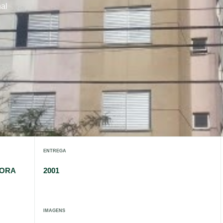
nal
ENTREGA
DORA
2001
IMAGENS