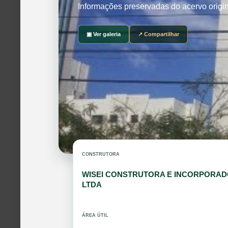
Informações preservadas do acervo origi
▣ Ver galeria
↗ Compartilhar
CONSTRUTORA
WISEI CONSTRUTORA E INCORPORA
LTDA
ÁREA ÚTIL