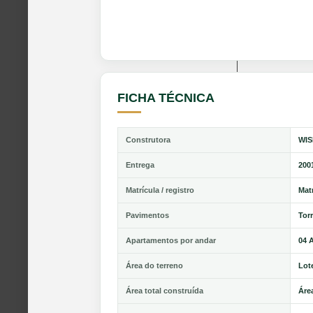
FICHA TÉCNICA
Construtora
WIS
Entrega
200
Matrícula / registro
Matr
Pavimentos
Tor
Apartamentos por andar
04 
Área do terreno
Lot
Área total construída
Área