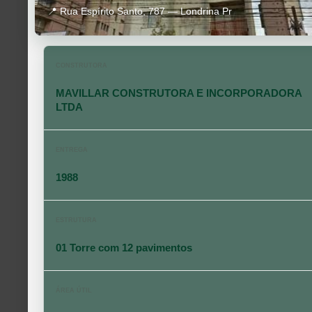
📍 Rua Espírito Santo, 787 — Londrina Pr
CONSTRUTORA
MAVILLAR CONSTRUTORA E INCORPORADORA
LTDA
ENTREGA
1988
ESTRUTURA
01 Torre com 12 pavimentos
ÁREA ÚTIL