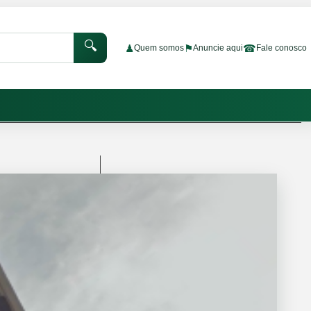
🔍
♟
⚑
☎
Quem somos
Anuncie aqui
Fale conosco