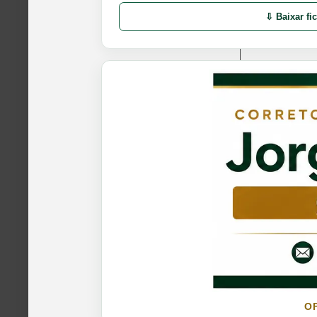
⇩ Baixar fi
O